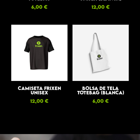
6,00
€
12,00
€
Camiseta Frixen
Bolsa de tela
Unisex
totebag (blanca)
12,00
€
6,00
€